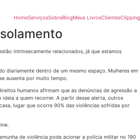
Home
Serviços
Sobre
Blog
Meus Livros
Clientes
Clipping
isolamento
estão intrinsecamente relacionados, já que estamos
vendo diariamente dentro de um mesmo espaço. Mulheres em
 se ausenta por muito tempo.
direitos humanos afirmam que as denúncias de agressão a
ideia a quem recorrer. A partir desse alerta, outros
asa, lugar que ocorre 90% das violências sofridas por
line.
munha de violência pode acionar a polícia militar no 190