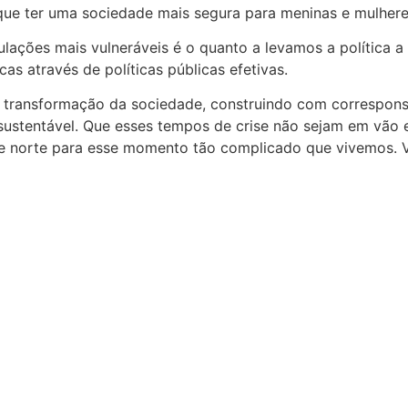
 que ter uma sociedade mais segura para meninas e mulher
ações mais vulneráveis é o quanto a levamos a política a 
s através de políticas públicas efetivas.
a transformação da sociedade, construindo com correspons
stentável. Que esses tempos de crise não sejam em vão e 
do e norte para esse momento tão complicado que vivemos.
 esconder o progresso real
o lugar? Essa impressão é mais comum do que...
tade”, seja inteira sozinha
existe uma pessoa predestinada a completar todas as nossas...
ore
precisa ser você mesmo