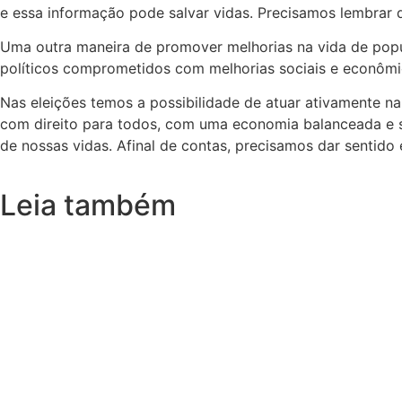
e essa informação pode salvar vidas. Precisamos lembrar
Uma outra maneira de promover melhorias na vida de popul
políticos comprometidos com melhorias sociais e econômica
Nas eleições temos a possibilidade de atuar ativamente n
com direito para todos, com uma economia balanceada e su
de nossas vidas. Afinal de contas, precisamos dar senti
Leia também
A sensação de “andar em círculos” pode
maio 26, 2025
/
Você já sentiu que, apesar de todos os esforços, continua no mesm
Read More
Antes de buscar a sua “cara me
maio 19, 2025
/
Durante décadas, filmes, músicas e livros venderam a ideia de que 
Read M
O principal avaliador do seu trabalho 