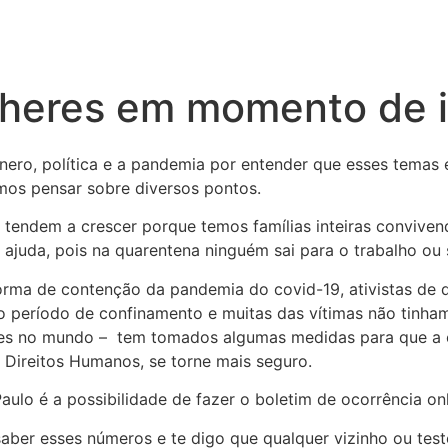
ulheres em momento de 
ênero, política e a pandemia por entender que esses temas 
mos pensar sobre diversos pontos.
es tendem a crescer porque temos famílias inteiras convi
 ajuda, pois na quarentena ninguém sai para o trabalho ou
orma de contenção da pandemia do covid-19, ativistas de 
o período de confinamento e muitas das vítimas não tinham 
heres no mundo – tem tomados algumas medidas para que a c
 Direitos Humanos, se torne mais seguro.
lo é a possibilidade de fazer o boletim de ocorrência on
aber esses números e te digo que qualquer vizinho ou teste