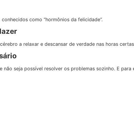
, conhecidos como “hormônios da felicidade”.
lazer
o cérebro a relaxar e descansar de verdade nas horas cert
sário
e não seja possível resolver os problemas sozinho. E para
 esconder o progresso real
o lugar? Essa impressão é mais comum do que...
tade”, seja inteira sozinha