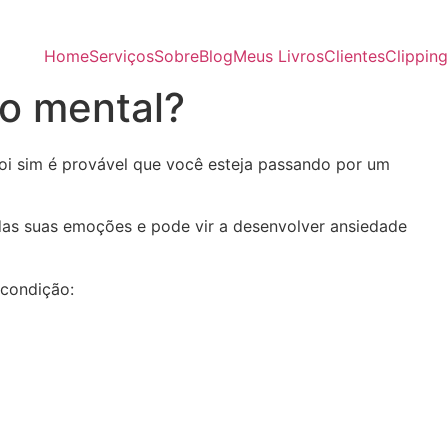
Home
Serviços
Sobre
Blog
Meus Livros
Clientes
Clipping
o mental?
oi sim é provável que você esteja passando por um
 das suas emoções e pode vir a desenvolver ansiedade
 condição: