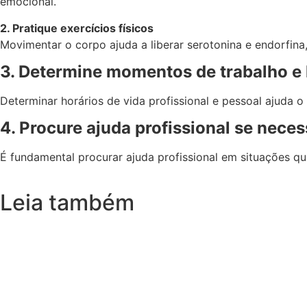
emocional.
2. Pratique exercícios físicos
Movimentar o corpo ajuda a liberar serotonina e endorfina
3. Determine momentos de trabalho e 
Determinar horários de vida profissional e pessoal ajuda 
4. Procure ajuda profissional se neces
É fundamental procurar ajuda profissional em situações qu
Leia também
A sensação de “andar em círculos” pode
maio 26, 2025
/
Você já sentiu que, apesar de todos os esforços, continua no mesm
Read More
Antes de buscar a sua “cara me
maio 19, 2025
/