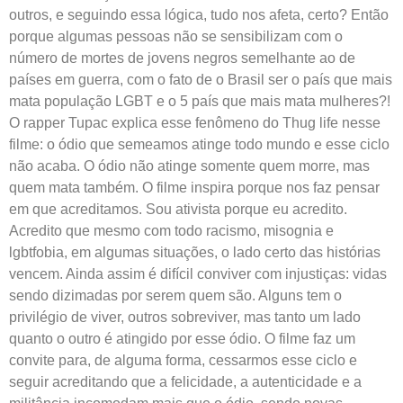
outros, e seguindo essa lógica, tudo nos afeta, certo? Então
porque algumas pessoas não se sensibilizam com o
número de mortes de jovens negros semelhante ao de
países em guerra, com o fato de o Brasil ser o país que mais
mata população LGBT e o 5 país que mais mata mulheres?!
O rapper Tupac explica esse fenômeno do Thug life nesse
filme: o ódio que semeamos atinge todo mundo e esse ciclo
não acaba. O ódio não atinge somente quem morre, mas
quem mata também. O filme inspira porque nos faz pensar
em que acreditamos. Sou ativista porque eu acredito.
Acredito que mesmo com todo racismo, misognia e
lgbtfobia, em algumas situações, o lado certo das histórias
vencem. Ainda assim é difícil conviver com injustiças: vidas
sendo dizimadas por serem quem são. Alguns tem o
privilégio de viver, outros sobreviver, mas tanto um lado
quanto o outro é atingido por esse ódio. O filme faz um
convite para, de alguma forma, cessarmos esse ciclo e
seguir acreditando que a felicidade, a autenticidade e a