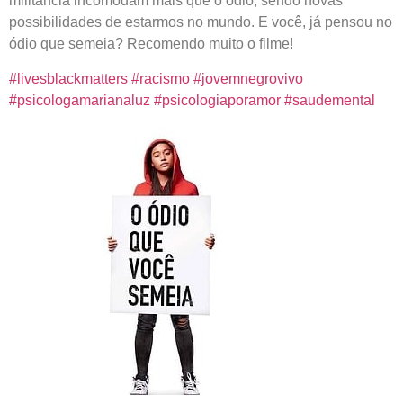
militância incomodam mais que o ódio, sendo novas
possibilidades de estarmos no mundo. E você, já pensou no
ódio que semeia? Recomendo muito o filme!
#livesblackmatters
#racismo
#jovemnegrovivo
#psicologamarianaluz
#psicologiaporamor
#saudemental