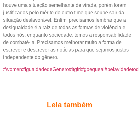
houve uma situação semelhante de virada, porém foram
justificados pelo mérito do outro time que soube sair da
situação desfavorável. Enfim, precisamos lembrar que a
desigualdade é a raiz de todas as formas de violência e
todos nós, enquanto sociedade, temos a responsabilidade
de combatê-la. Precisamos melhorar muito a forma de
escrever e descrever as notícias para que sejamos justos
independente do gênero.
#women
#IgualdadedeGenero
#itgirl
#goequeal
#pelavidadeto
Leia também
A sensação de “andar em círculos” pode
esconder o progresso real
maio 26, 2025
/
Você já sentiu que, apesar de todos os esforços, continua no